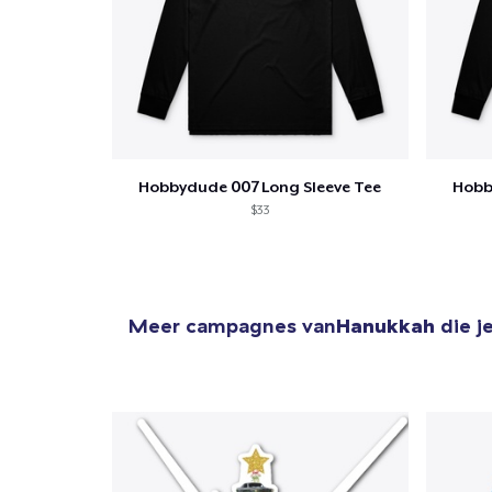
Hobbydude 007 Long Sleeve Tee
Hobb
$33
Meer campagnes van
Hanukkah
die j