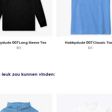
ydude 007 Long Sleeve Tee
Hobbydude 007 Classic Ta
$33
$23
e leuk zou kunnen vinden: