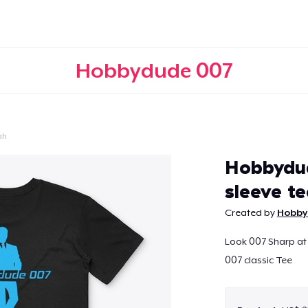
Hobbydude 007
ah
Doorgaan
Hobbydud
sleeve te
Created by
Hobby
Look 007 Sharp at
007 classic Tee