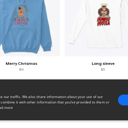
Merry Chrismas
Long sleeve
$41
$31
e our traffic. We also share information about your use of our
 combine it with other information that you’ve provided to them or
ad more
E
TARGETING
FUNCTIONALITY
UNCLASSIFIED