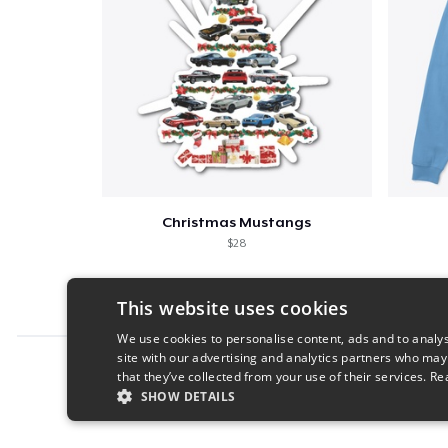
Christmas Mustangs
$28
This website uses cookies
We use cookies to personalise content, ads and to analys
site with our advertising and analytics partners who may
Report this product
that they’ve collected from your use of their services.
Re
SHOW DETAILS
STRICTLY NECESSARY
PERFORMANC