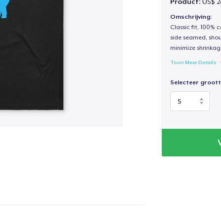
Product:
US$ 2
Omschrijving:
Classic fit, 100%
side seamed, shou
minimize shrinkag
Toon Meer Details
Selecteer groott