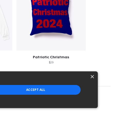
Patriotic Christmas
$29
×
ACCEPT ALL