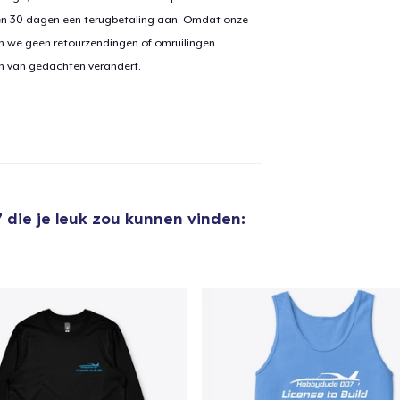
en 30 dagen een terugbetaling aan. Omdat onze
n we geen retourzendingen of omruilingen
on van gedachten verandert.
aan
winkelwagen toegevoegd
Ga naar 
door naar de Kassa
Doorgaan met wi
7
die je leuk zou kunnen vinden: