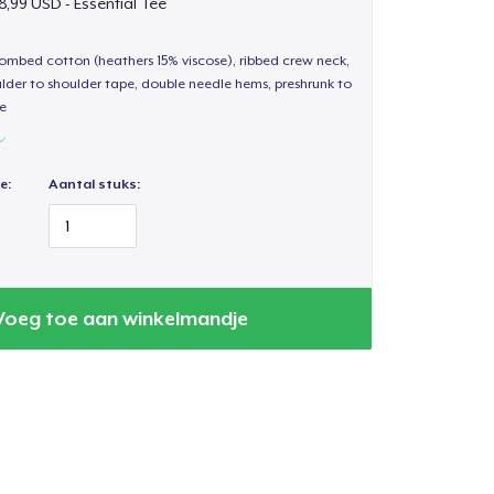
8,99 USD - Essential Tee
 combed cotton (heathers 15% viscose), ribbed crew neck,
lder to shoulder tape, double needle hems, preshrunk to
e
e:
Aantal stuks:
Voeg toe aan winkelmandje