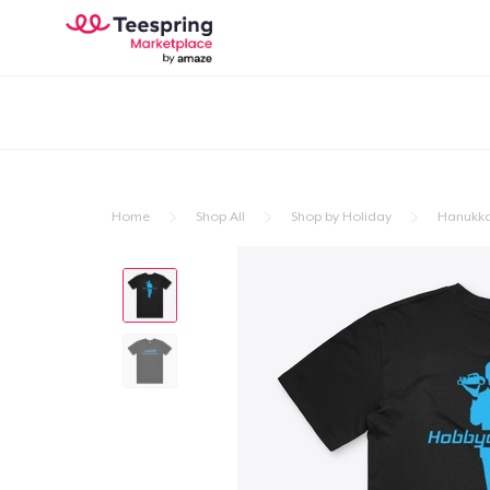
Home
Shop All
Shop by Holiday
Hanukk