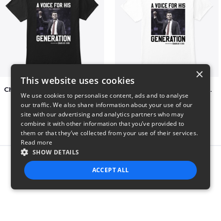
×
This website uses cookies
Charlie Kirk A Voice For His Generation
Charlie Kirk A Voice For His Generation
We use cookies to personalise content, ads and to analyse
$41
$7
our traffic. We also share information about your use of our
site with our advertising and analytics partners who may
combine it with other information that you’ve provided to
them or that they’ve collected from your use of their services.
Read more
SHOW DETAILS
Report this product
ACCEPT ALL
STRICTLY NECESSARY
PERFORMANCE
TARGETING
FUNCTIONALITY