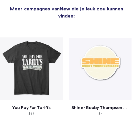
Meer campagnes van
New
die je leuk zou kunnen
vinden:
You Pay For Tariffs
Shine - Bobby Thompson Band Merch
$46
$7