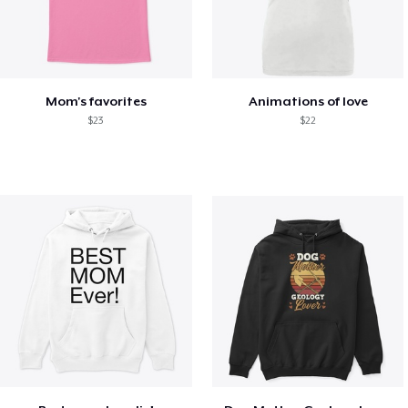
Mom's favorites
Animations of love
$23
$22