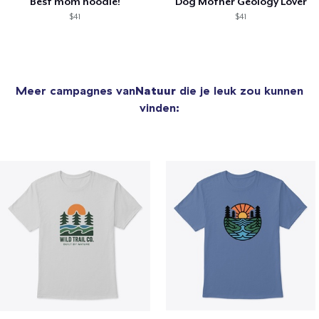
Best mom hoodie!
Dog Mother Geology Lover
$41
$41
Meer campagnes van
Natuur
die je leuk zou kunnen
vinden: