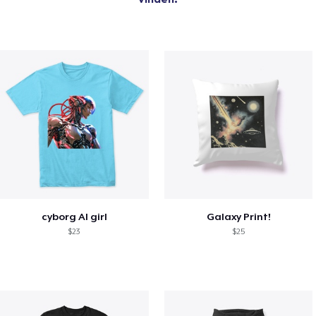
cyborg AI girl
Galaxy Print!
$23
$25