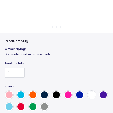
Hoe het werkt
Verkoop overal
Verkoop alles
Product:
Mug
Omschrijving:
Dishwasher and microwave safe.
Aantal stuks:
Kleuren: