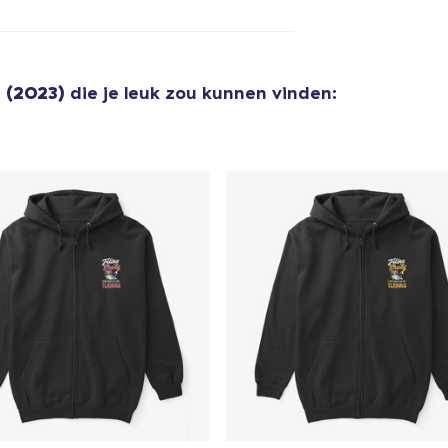
Classic Crew Neck T-Shirt
US$ 22,99
 (2023)
die je leuk zou kunnen vinden:
Unisex Premium Pullover Hoodie
US$ 40,99
Comfort Tee
US$ 23,99
Unisex Classic Crewneck Sweatshirt
US$ 32,99
Women's Classic Tee
US$ 23,99
Heavy Tee
US$ 44,99