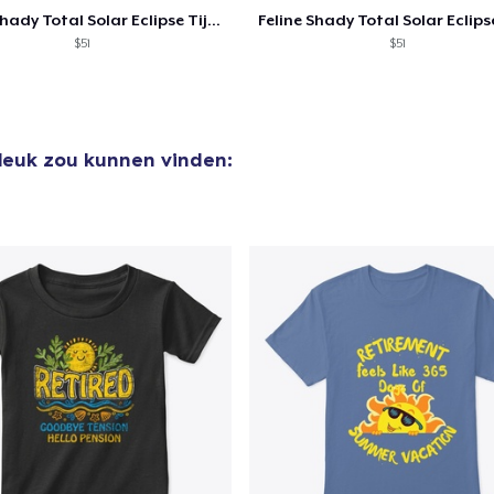
Feline Shady Total Solar Eclipse Tijuana
Comfort Colors 1717 | Classic Heavyweight T-Shirt
$51
$51
US$ 24,99
Classic Long Sleeve Tee
US$ 30,99
 leuk zou kunnen vinden:
Next Level 3600 | Premium Ring-Spun Cotton T-Shirt
US$ 24,99