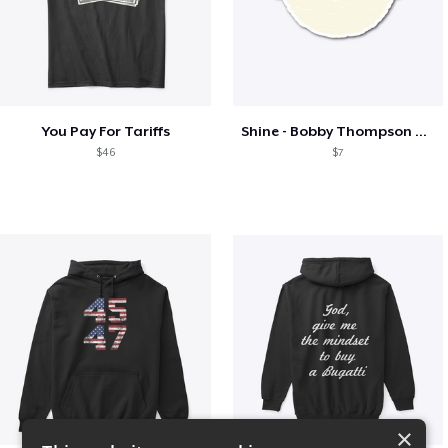
You Pay For Tariffs
Shine - Bobby Thompson Band Merch
$46
$7
×