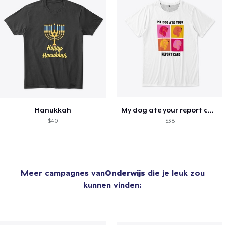
Hanukkah
My dog ate your report card
$40
$38
Meer campagnes van
Onderwijs
die je leuk zou
kunnen vinden: