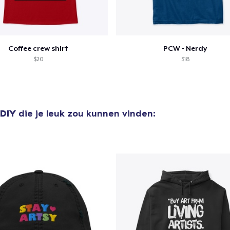
Coffee crew shirt
PCW - Nerdy
$20
$18
 DIY
die je leuk zou kunnen vinden: