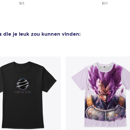
$23
$20
US$ 22,99
Unisex Full Zip Hoodie
US$ 39,99
s
die je leuk zou kunnen vinden:
Die Cut Sticker
US$ 4,99
Unisex Premium Pullover Hoodie
US$ 39,99
Next Level 3600 | Premium Ring-Spun Cotton T-Shirt
US$ 19,99
Premium V-Neck Tee
US$ 24,99