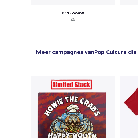
KraKoom!!
$23
Meer campagnes van
Pop Culture
die 