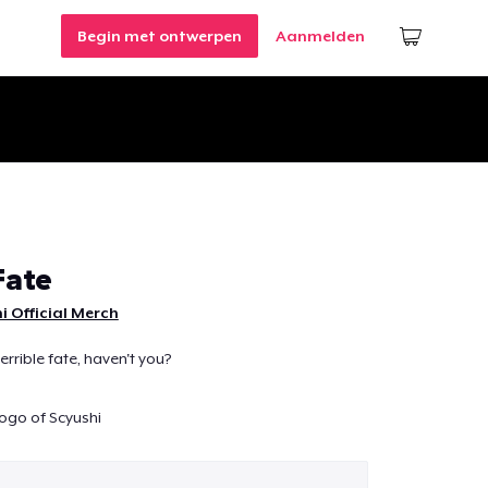
Begin met ontwerpen
Aanmelden
Fate
i Official Merch
errible fate, haven't you?
 logo of Scyushi