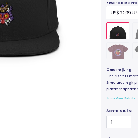
Beschikbare Pro
Omschrijving:
One-size-fits-most
Structured high pr
plastic snapback c
Toon Meer Details
Aantal stuks: