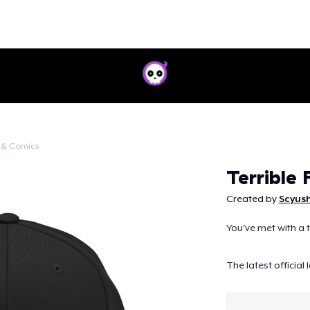
 & Comics
Doorgaan
Terrible 
Created by
Scyush
You've met with a t
The latest official