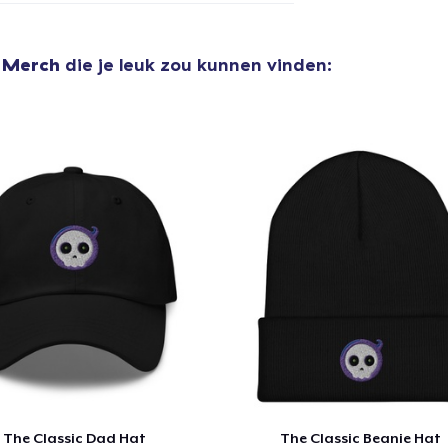
l Merch
die je leuk zou kunnen vinden:
aan
winkelwagen toegevoegd
Ga naar 
door naar de Kassa
Doorgaan met wi
The Classic Dad Hat
The Classic Beanie Hat
Snapback | Yupoong 6089M