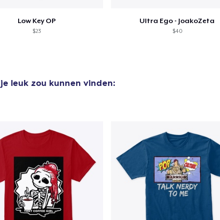
Premium V-Neck Tee
US$ 25,32
Low Key OP
Ultra Ego - JoakoZeta
$23
$40
je leuk zou kunnen vinden: