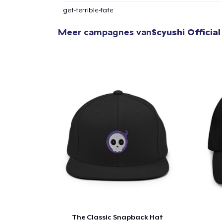
get-terrible-fate
Meer campagnes van
Scyushi Officia
1
item 
Ga 
The Classic Snapback Hat