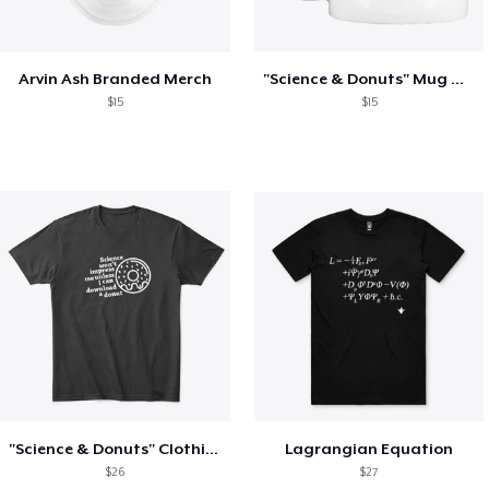
Arvin Ash Branded Merch
"Science & Donuts" Mug White
$15
$15
"Science & Donuts" Clothing Black
Lagrangian Equation
$26
$27