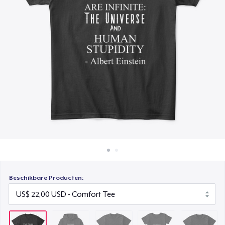
Hoe het werkt
Triblend Tee
Verkoop overal
US$ 25,99
Verkoop alles
Women's Comfort Tee
US$ 22,99
Next Level 3600 | Premium Ring-Spun Cotton T-Shirt
US$ 23,99
Beschikbare Producten: