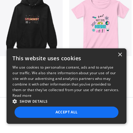
×
This website uses cookies
Steminist
NOT SUS, it's SCIENCE
We use cookies to personalise content, ads and to analyse
$41
$22
our traffic. We also share information about your use of our
site with our advertising and analytics partners who may
combine it with other information that you’ve provided to
them or that they’ve collected from your use of their services.
Read more
SHOW DETAILS
Report this product
ACCEPT ALL
STRICTLY NECESSARY
PERFORMANCE