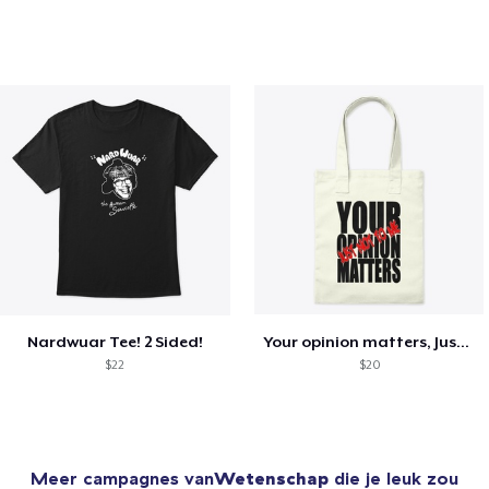
Nardwuar Tee! 2 Sided!
Your opinion matters, Just not to me!
$22
$20
Meer campagnes van
Wetenschap
die je leuk zou