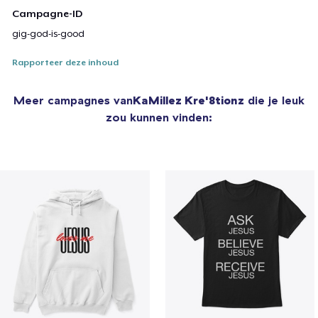
Campagne-ID
gig-god-is-good
Rapporteer deze inhoud
Meer campagnes van
KaMillez Kre'8tionz
die je leuk
zou kunnen vinden: