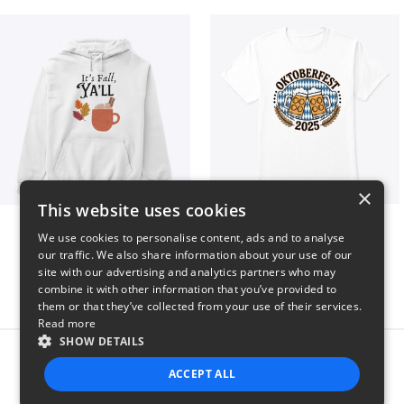
×
This website uses cookies
It’s Fall, Ya’ll
Oktoberfest 2025
We use cookies to personalise content, ads and to analyse
$41
$41
our traffic. We also share information about your use of our
site with our advertising and analytics partners who may
combine it with other information that you’ve provided to
them or that they’ve collected from your use of their services.
Read more
SHOW DETAILS
Report this product
ACCEPT ALL