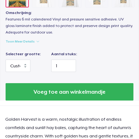
Women's Classic Tee
Omschrijving:
US$ 23,99
Features 6 mil calendered Vinyl and pressure sensitive adhesive. UV
gloss laminate finish added to protect and preserve design print quality.
Adequate for outdoor use.
Tru Transfer Printed Classic Tee
US$ 27,99
Toon Meer Details
Selecteer grootte:
Aantal stuks:
Comfort Colors 1717 | Classic Heavyweight T-Shirt
US$ 24,99
Tru Transfer Unisex Crewneck Sweatshirt
US$ 40,99
Voeg toe aan winkelmandje
Tru Transfer Printed Unisex Premium Hoodie
US$ 61,99
Golden Harvest is a warm, nostalgic illustration of endless
cornfields and sunlit hay bales, capturing the heart of autumn’s
Classic Long Sleeve Tee
US$ 30,99
countryside charm. With soft golden hues and gentle textures, it