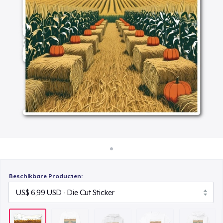
Hoe het werkt
Unisex Classic Pullover Hoodie
Verkoop overal
US$ 40,99
Verkoop alles
Classic Crew Neck T-Shirt
US$ 22,99
Unisex Premium Pullover Hoodie
US$ 40,99
Comfort Tee
US$ 23,99
Mug
US$ 15,99
Beschikbare Producten:
Unisex Classic Crewneck Sweatshirt
US$ 32,99