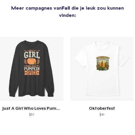
Meer campagnes van
Fall
die je leuk zou kunnen
vinden:
Just A Girl Who Loves Pumpkin Spice
Oktoberfest
$37
$41