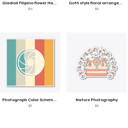
Gladioli Filipino flower Hand
Goth style floral arrangement
$19
$8
Photograph Color Scheme Aesthetic
Nature Photography
$8
$8