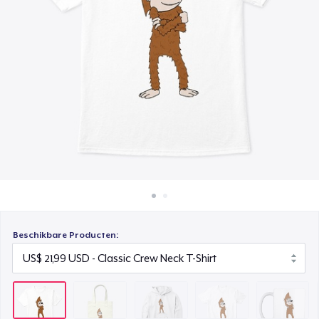
Hoe het werkt
Unisex Classic Pullover Hoodie
Verkoop overal
US$ 38,99
Verkoop alles
Comfort Tee
US$ 22,99
Mug
US$ 14,99
Premium V-Neck Tee
US$ 23,99
Women's Comfort Tee
Beschikbare Producten:
US$ 22,99
Classic Tank Top
US$ 21,99