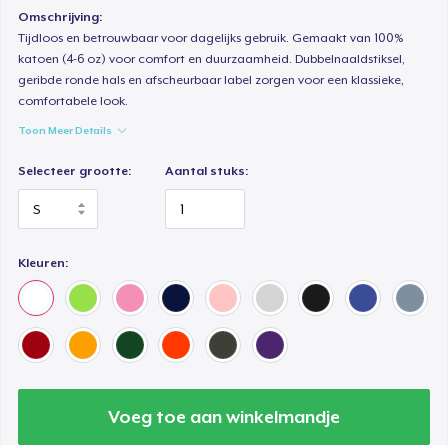
Omschrijving:
Classic Long Sleeve Tee
Tijdloos en betrouwbaar voor dagelijks gebruik. Gemaakt van 100%
US$ 25,99
katoen (4-6 oz) voor comfort en duurzaamheid. Dubbelnaaldstiksel,
geribde ronde hals en afscheurbaar label zorgen voor een klassieke,
comfortabele look.
Premium V-Neck Tee
Toon Meer Details
US$ 24,58
Selecteer grootte:
Aantal stuks:
Kleuren:
Voeg toe aan winkelmandje