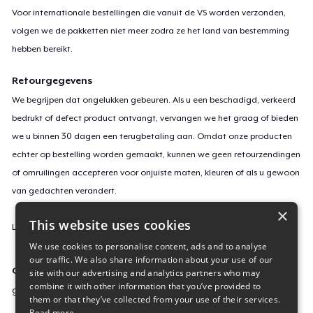
Voor internationale bestellingen die vanuit de VS worden verzonden,
volgen we de pakketten niet meer zodra ze het land van bestemming
hebben bereikt.
Retourgegevens
We begrijpen dat ongelukken gebeuren. Als u een beschadigd, verkeerd
bedrukt of defect product ontvangt, vervangen we het graag of bieden
we u binnen 30 dagen een terugbetaling aan. Omdat onze producten
echter op bestelling worden gemaakt, kunnen we geen retourzendingen
of omruilingen accepteren voor onjuiste maten, kleuren of als u gewoon
van gedachten verandert.
×
This website uses cookies
Lees
hier
meer over onze retourvoorwaarden.
We use cookies to personalise content, ads and to analyse
our traffic. We also share information about your use of our
Campagne-ID
site with our advertising and analytics partners who may
combine it with other information that you’ve provided to
graphite-ultras-tee
them or that they’ve collected from your use of their services.
Read more