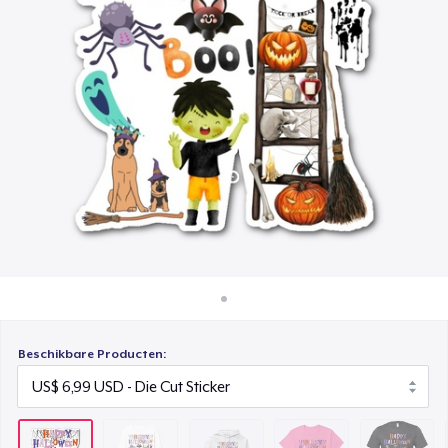
Hoe het werkt
Unisex Classic Pullover Hoodie
Verkoop overal
US$ 40,99
Verkoop alles
Classic Crew Neck T-Shirt
US$ 25,99
Bella Canvas 3001 | Classic Unisex Jersey T-Shirt
US$ 27,99
Mug
US$ 15,99
Heavy Tee
US$ 44,99
Beschikbare Producten:
Tru transfer Printed Premium Tee
US$ 32,99