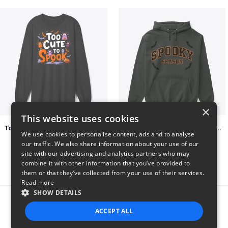
×
This website uses cookies
Too Cute to Spook Adorable Halloween Tee
Varsity Halloween Spooky Season Letter
We use cookies to personalise content, ads and to analyse
$37
$29
our traffic. We also share information about your use of our
site with our advertising and analytics partners who may
combine it with other information that you’ve provided to
them or that they’ve collected from your use of their services.
Read more
SHOW DETAILS
Report this product
ACCEPT ALL