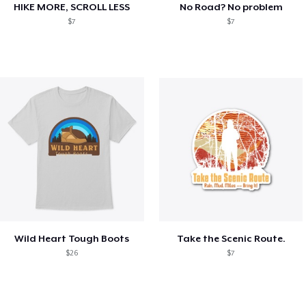
HIKE MORE, SCROLL LESS
No Road? No problem
$7
$7
Wild Heart Tough Boots
Take the Scenic Route.
$26
$7