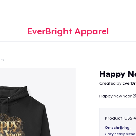
EverBright Apparel
r's
Doorgaan
Happy N
Created by
EverBr
Happy New Year 2
Product:
US$ 4
Omschrijving:
Cozy heavy blend 