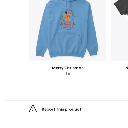
Merry Chrismas
"N
$41
Report this product