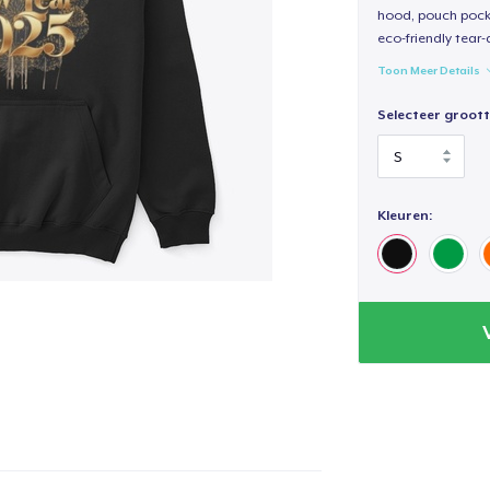
hood, pouch pocket
eco-friendly tear-a
Toon Meer Details
Selecteer groott
Kleuren: