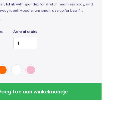
, 1x1 rib with spandex for stretch, seamless body, and
way label. Hoodie runs small; size up for best fit.
e:
Aantal stuks:
Voeg toe aan winkelmandje