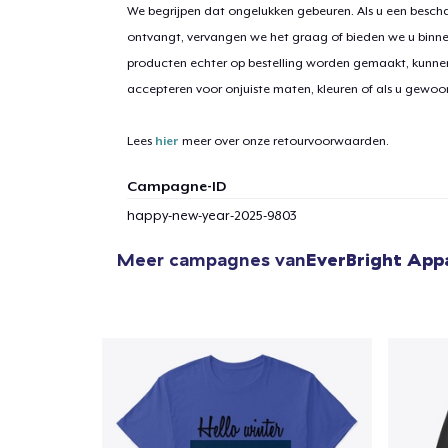
We begrijpen dat ongelukken gebeuren. Als u een bescha
ontvangt, vervangen we het graag of bieden we u binn
producten echter op bestelling worden gemaakt, kunne
1
item 
accepteren voor onjuiste maten, kleuren of als u gewo
Lees
hier
meer over onze retourvoorwaarden.
Campagne-ID
Ga 
happy-new-year-2025-9803
Meer campagnes van
EverBright App