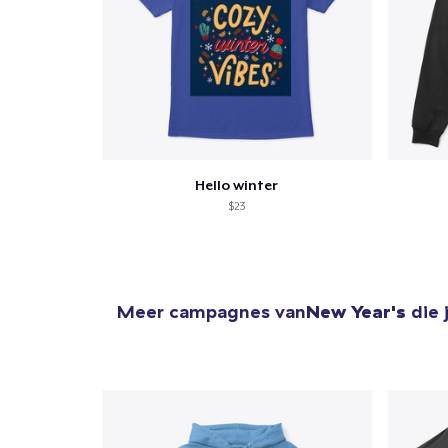
Hello winter
$23
Meer campagnes van
New Year's
die 