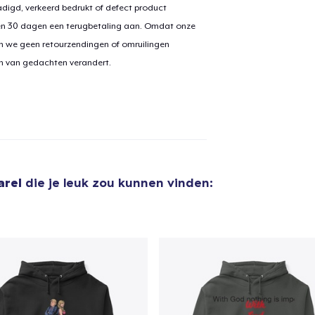
digd, verkeerd bedrukt of defect product
en 30 dagen een terugbetaling aan. Omdat onze
n we geen retourzendingen of omruilingen
aan
winkelwagen toegevoegd
Ga naar 
on van gedachten verandert.
door naar de Kassa
Doorgaan met wi
arel
die je leuk zou kunnen vinden: