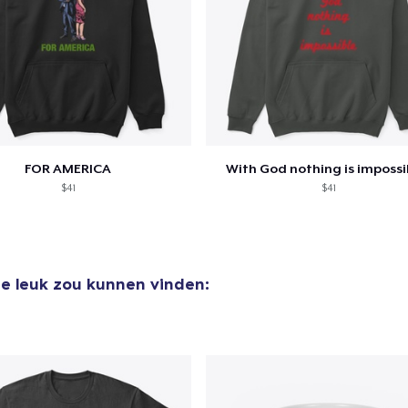
FOR AMERICA
With God nothing is impossib
$41
$41
je leuk zou kunnen vinden: