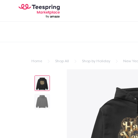
Home
Shop All
Shop by Holiday
New Yea