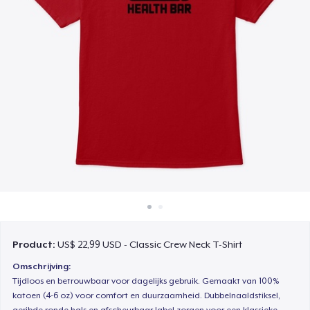
Hoe het werkt
Verkoop overal
Verkoop alles
Product:
US$ 22,99 USD - Classic Crew Neck T-Shirt
Omschrijving:
Tijdloos en betrouwbaar voor dagelijks gebruik. Gemaakt van 100%
katoen (4-6 oz) voor comfort en duurzaamheid. Dubbelnaaldstiksel,
geribde ronde hals en afscheurbaar label zorgen voor een klassieke,