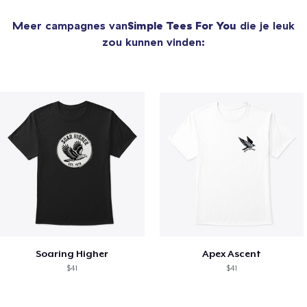
Meer campagnes van
Simple Tees For You
die je leuk
zou kunnen vinden:
Soaring Higher
Apex Ascent
$41
$41