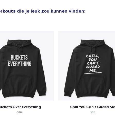
Comfort Tee
US$ 25,99
orkouts
die je leuk zou kunnen vinden:
uckets Over Everything
Chill You Can't Guard M
$36
$36