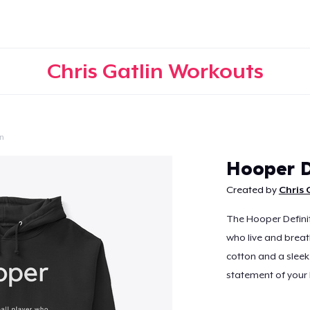
Chris Gatlin Workouts
n
Doorgaan
Hooper D
Created by
Chris 
The Hooper Definit
who live and brea
cotton and a sleek d
statement of your 