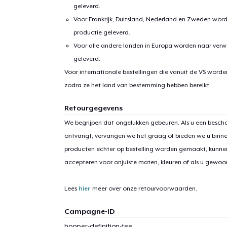
geleverd.
Voor Frankrijk, Duitsland, Nederland en Zweden wor
productie geleverd.
Voor alle andere landen in Europa worden naar verw
geleverd.
Voor internationale bestellingen die vanuit de VS word
zodra ze het land van bestemming hebben bereikt.
1
item 
Retourgegevens
We begrijpen dat ongelukken gebeuren. Als u een bescha
ontvangt, vervangen we het graag of bieden we u binn
producten echter op bestelling worden gemaakt, kunne
accepteren voor onjuiste maten, kleuren of als u gewo
Ga 
Lees
hier
meer over onze retourvoorwaarden.
Campagne-ID
hooper-definition-tee