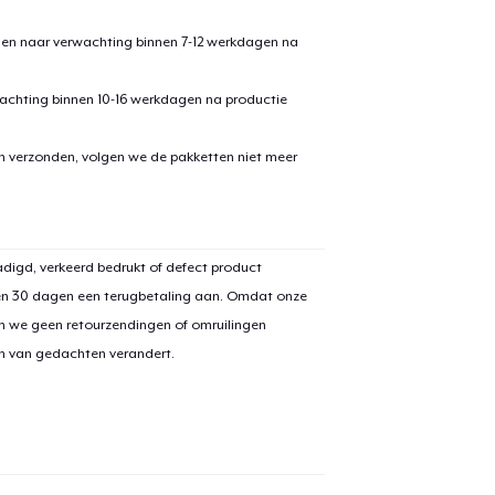
den naar verwachting binnen 7-12 werkdagen na
achting binnen 10-16 werkdagen na productie
en verzonden, volgen we de pakketten niet meer
aan
winkelwagen toegevoegd
Ga naar 
digd, verkeerd bedrukt of defect product
en 30 dagen een terugbetaling aan. Omdat onze
n we geen retourzendingen of omruilingen
on van gedachten verandert.
door naar de Kassa
Doorgaan met wi
Unisex Classic Pullover Hoodie
US$ 35,99