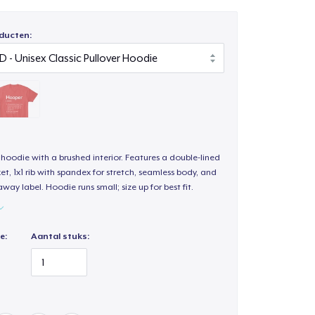
ducten:
hoodie with a brushed interior. Features a double-lined
, 1x1 rib with spandex for stretch, seamless body, and
way label. Hoodie runs small; size up for best fit.
e:
Aantal stuks: