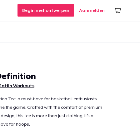
Begin met ontwerpen
Aanmelden
efinition
Gatlin Workouts
ion Tee, a must-have for basketball enthusiasts
the the game. Crafted with the comfort of premium
esign, this tee is more than just clothing, it's a
love for hoops.