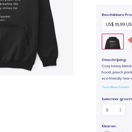
Beschikbare Pro
Omschrijving:
Cozy heavy blend 
hood, pouch pocket
eco-friendly tear-a
Toon Meer Details
Selecteer groott
Kleuren: