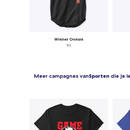
Wiener Onesie
$18
Meer campagnes van
Sporten
die je 
1
item 