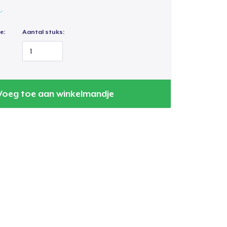
e:
Aantal stuks:
Voeg toe aan winkelmandje