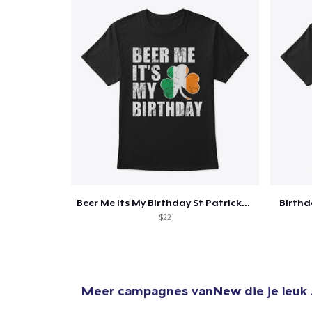
Beer Me Its My Birthday St Patricks Day
Birth
$22
Meer campagnes van
New
die je leuk