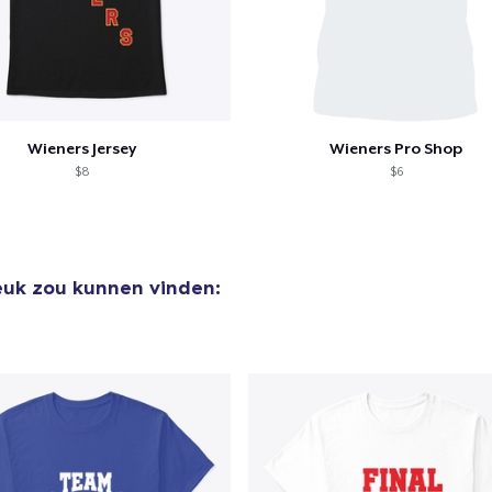
Wieners Jersey
Wieners Pro Shop
$8
$6
leuk zou kunnen vinden:
aan
winkelwagen toegevoegd
Ga naar 