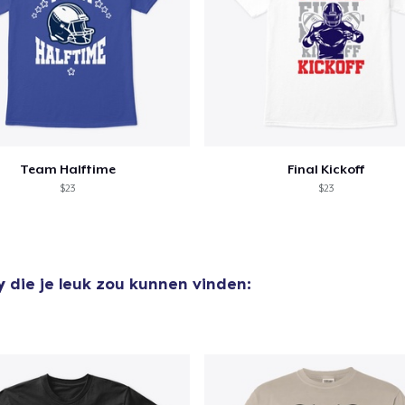
door naar de Kassa
Doorgaan met wi
Team Halftime
Final Kickoff
$23
$23
y
die je leuk zou kunnen vinden: