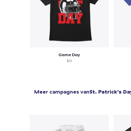
Ga 
Game Day
$23
Meer campagnes van
St. Patrick's Da