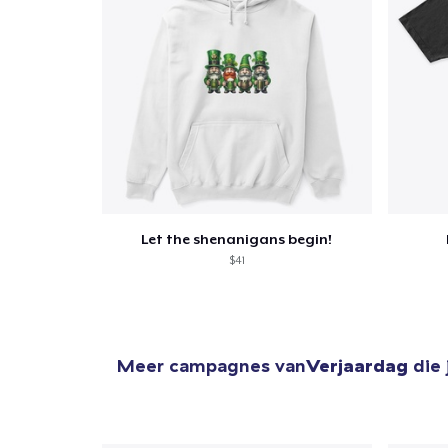
Let the shenanigans begin!
$41
Meer campagnes van
Verjaardag
die 