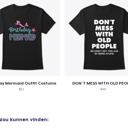
day Mermaid Outfit Costume
DON´T MESS WITH OLD PEO
$22
$48
 zou kunnen vinden: