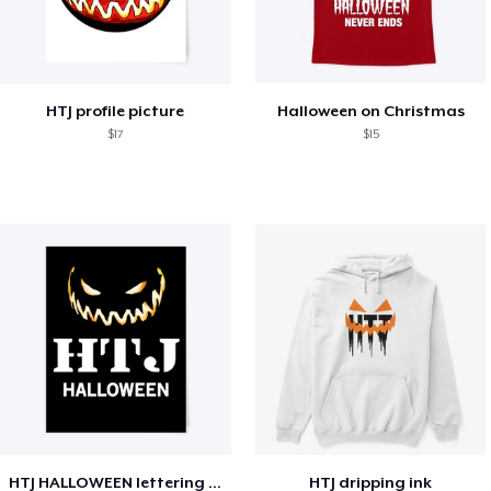
HTJ profile picture
Halloween on Christmas
$17
$15
HTJ HALLOWEEN lettering design
HTJ dripping ink