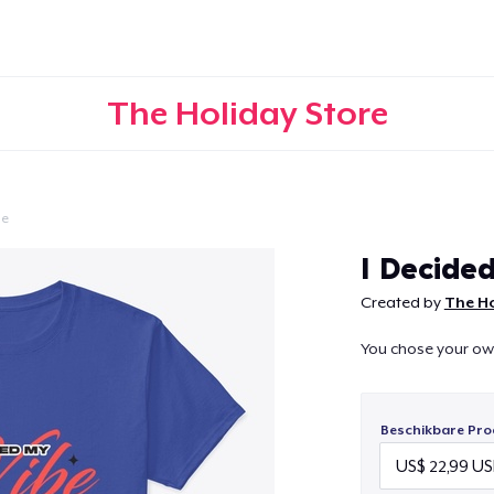
The Holiday Store
le
Doorgaan
I Decide
Created by
The Ho
You chose your own
Beschikbare Pro