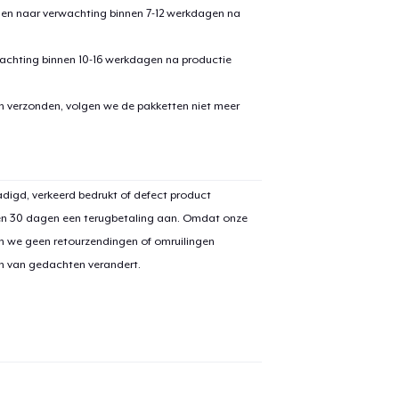
den naar verwachting binnen 7-12 werkdagen na
achting binnen 10-16 werkdagen na productie
en verzonden, volgen we de pakketten niet meer
aan
winkelwagen toegevoegd
Ga naar 
digd, verkeerd bedrukt of defect product
en 30 dagen een terugbetaling aan. Omdat onze
n we geen retourzendingen of omruilingen
on van gedachten verandert.
door naar de Kassa
Doorgaan met wi
Classic Crew Neck T-Shirt
US$ 22,99
Unisex Premium Pullover Hoodie