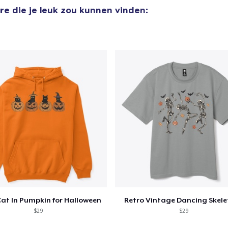
ore
die je leuk zou kunnen vinden:
US$ 40,99
Unisex Classic Crewneck Sweatshirt
US$ 32,99
Women's Classic Tee
US$ 23,99
Comfort Colors 1717 | Classic Heavyweight T-Shirt
US$ 24,99
Cat In Pumpkin for Halloween
Retro Vintage Dancing Skele
$29
$29