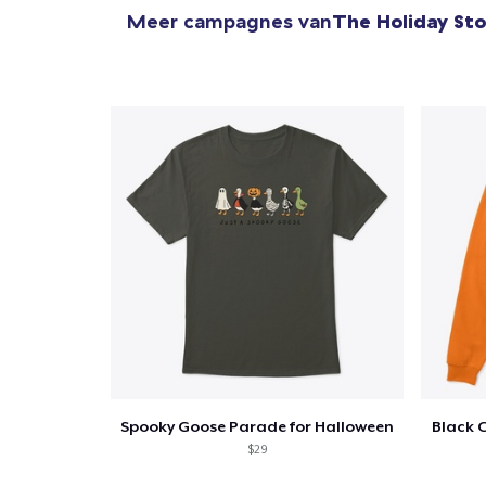
Meer campagnes van
The Holiday St
Spooky Goose Parade for Halloween
Black 
$29