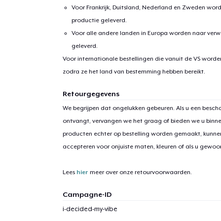
Voor Frankrijk, Duitsland, Nederland en Zweden wor
productie geleverd.
Voor alle andere landen in Europa worden naar verw
geleverd.
Voor internationale bestellingen die vanuit de VS word
zodra ze het land van bestemming hebben bereikt.
1
item 
Retourgegevens
We begrijpen dat ongelukken gebeuren. Als u een bescha
ontvangt, vervangen we het graag of bieden we u binn
producten echter op bestelling worden gemaakt, kunne
accepteren voor onjuiste maten, kleuren of als u gewo
Ga 
Lees
hier
meer over onze retourvoorwaarden.
Campagne-ID
i-decided-my-vibe