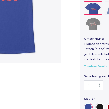
Omschrijving:
Tijdloos en betro
katoen (4-6 oz) v
geribde ronde hal
comfortabele loo
Toon Meer Details
Selecteer groott
Kleuren: