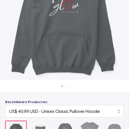
Hoe het werkt
Unisex Classic Crewneck Sweatshirt
Verkoop overal
US$ 32,99
Verkoop alles
Women's Classic Tee
US$ 23,99
Classic Long Sleeve Tee
US$ 30,99
Next Level 3600 | Premium Ring-Spun Cotton T-Shirt
US$ 24,99
Beschikbare Producten: