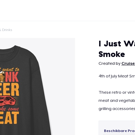
 Drinks
I Just W
Smoke
Created by
Cruise
Doorgaan
4th of July Meat Sm
These retro or vint
meat and vegetabl
grilling accessorie
Beschikbare Pro