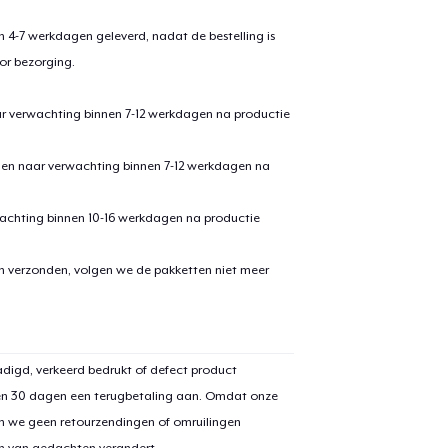
 4-7 werkdagen geleverd, nadat de bestelling is
or bezorging.
ar verwachting binnen 7-12 werkdagen na productie
den naar verwachting binnen 7-12 werkdagen na
achting binnen 10-16 werkdagen na productie
aan
winkelwagen toegevoegd
en verzonden, volgen we de pakketten niet meer
Ga naar 
digd, verkeerd bedrukt of defect product
door naar de Kassa
Doorgaan met wi
en 30 dagen een terugbetaling aan. Omdat onze
n we geen retourzendingen of omruilingen
Tru Transfer Printed Classic Long Sleeve Tee
on van gedachten verandert.