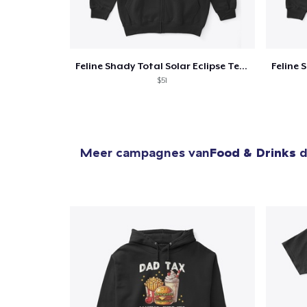
Feline Shady Total Solar Eclipse Texas
$51
Meer campagnes van
Food & Drinks
d