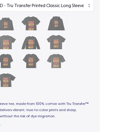
sleeve tee, made from 100% cotton with Tru Transfer™
elivers vibrant, true-to-color prints and sharp,
 without the risk of dye migration.