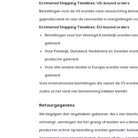
Estimated Shipping Timelines: US-bound orders
Bestellingen voor de VS worden naar verwachting binnen
geproduceerd en aan de vervoerder is overgedragen vo
Estimated Shipping Timelines: EU-bound orders
Bestellingen voor het Verenigd Koninkrijk worden na
geleverd.
Voor Frankrijk, Duitsland, Nederland en Zweden wor
productie geleverd.
Voor alle andere landen in Europa worden naar verw
geleverd.
1
item 
Voor internationale bestellingen die vanuit de VS word
zodra ze het land van bestemming hebben bereikt.
Retourgegevens
We begrijpen dat ongelukken gebeuren. Als u een bescha
Ga 
ontvangt, vervangen we het graag of bieden we u binn
producten echter op bestelling worden gemaakt, kunne
accepteren voor onjuiste maten, kleuren of als u gewo