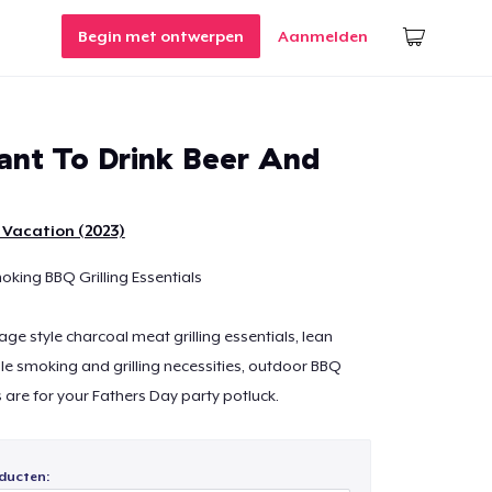
Begin met ontwerpen
Aanmelden
ant To Drink Beer And
 Vacation (2023)
oking BBQ Grilling Essentials
age style charcoal meat grilling essentials, lean
e smoking and grilling necessities, outdoor BBQ
s are for your Fathers Day party potluck.
ducten: