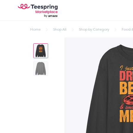
Home
Shop All
Shop by Category
Food &