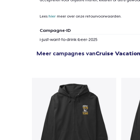
Lees
hier
meer over onze retourvoorwaarden.
Campagne-ID
i-just-want-to-drink-beer-2025
Meer campagnes van
Cruise Vacation