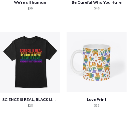
We're all human
Be Careful Who You Hate
$36
$46
SCIENCE IS REAL, BLACK LIVES MATTER
Love Print
$20
$26