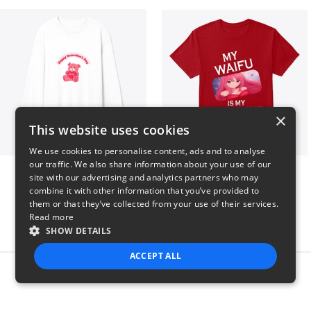
×
This website uses cookies
We use cookies to personalise content, ads and to analyse
our traffic. We also share information about your use of our
vday !
VALENTINE WAIFU
site with our advertising and analytics partners who may
$37
$25
combine it with other information that you’ve provided to
them or that they’ve collected from your use of their services.
Read more
SHOW DETAILS
ACCEPT ALL
Report this product
STRICTLY NECESSARY
PERFORMANCE