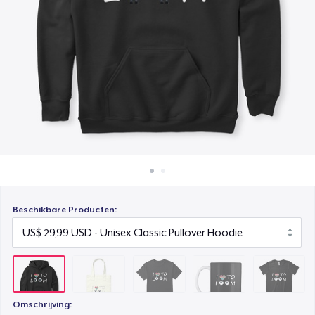
Hoe het werkt
Classic Crew Neck T-Shirt
Verkoop overal
US$ 19,99
Verkoop alles
Mug
US$ 14,99
Women's Boyfriend Tee
US$ 23,99
Beschikbare Producten:
Omschrijving: