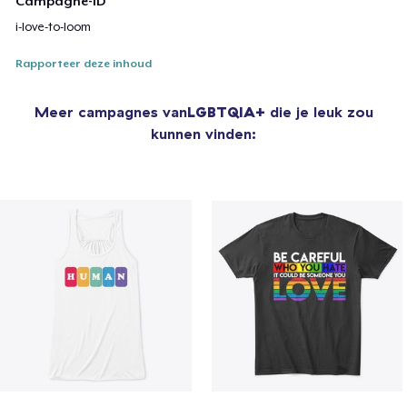
Campagne-ID
i-love-to-loom
Rapporteer deze inhoud
Meer campagnes van
LGBTQIA+
die je leuk zou
kunnen vinden: