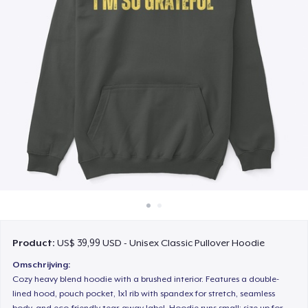
Hoe het werkt
Verkoop overal
Verkoop alles
Product:
US$ 39,99 USD - Unisex Classic Pullover Hoodie
Omschrijving:
Cozy heavy blend hoodie with a brushed interior. Features a double-
lined hood, pouch pocket, 1x1 rib with spandex for stretch, seamless
body, and eco-friendly tear-away label. Hoodie runs small; size up for