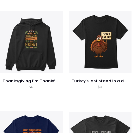
Thanksgiving I'm Thankful For Football
Turkey's last stand in a design
$41
$26