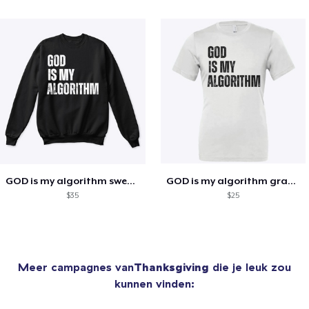
GOD is my algorithm sweatshirt
GOD is my algorithm graphic tee
$35
$25
Meer campagnes van
Thanksgiving
die je leuk zou
kunnen vinden: