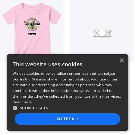
×
This website uses cookies
2025 Tour de Fronds
Double X Drop 1
We use cookies to personalise content, ads and to analyse
$22
$7
our traffic. We also share information about your use of our
site with our advertising and analytics partners who may
combine it with other information that you’ve provided to
them or that they’ve collected from your use of their services.
Read more
SHOW DETAILS
Report this product
ACCEPT ALL
STRICTLY NECESSARY
PERFORMANCE