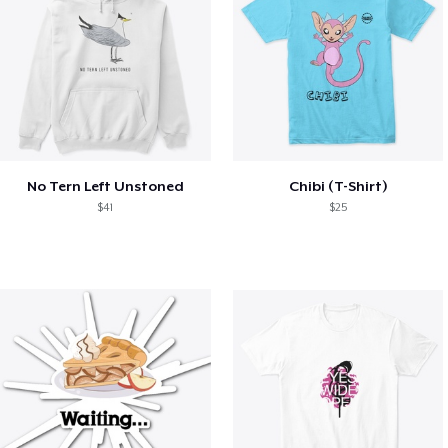
No Tern Left Unstoned
Chibi (T-Shirt)
$41
$25