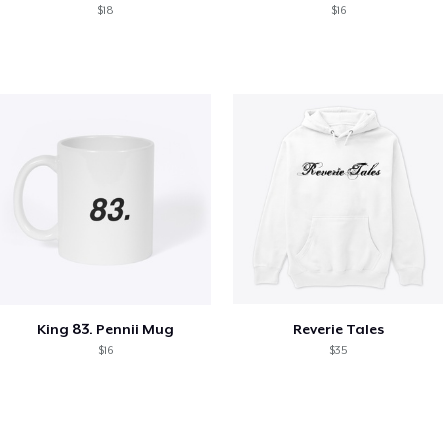
$18
$16
King 83. Pennii Mug
Reverie Tales
$16
$35