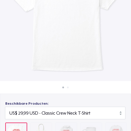
Hoe het werkt
Unisex Classic Pullover Hoodie
Verkoop overal
US$ 51,99
Verkoop alles
Mug
US$ 19,99
Unisex Classic Crewneck Sweatshirt
US$ 42,99
Women's Classic Tee
US$ 29,99
Classic Tank Top
US$ 29,99
Beschikbare Producten:
Women's Flowy Tank Top
US$ 29,99