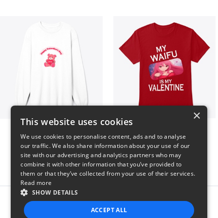
×
This website uses cookies
vday !
VALENTINE WAIFU
We use cookies to personalise content, ads and to analyse
$37
$25
our traffic. We also share information about your use of our
site with our advertising and analytics partners who may
combine it with other information that you’ve provided to
them or that they’ve collected from your use of their services.
Read more
SHOW DETAILS
Report this product
ACCEPT ALL