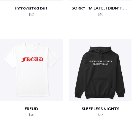
introverted but
SORRY I'M LATE, I DIDN'T WANT TO COME
$52
$30
FREUD
SLEEPLESS NIGHTS
$30
$52