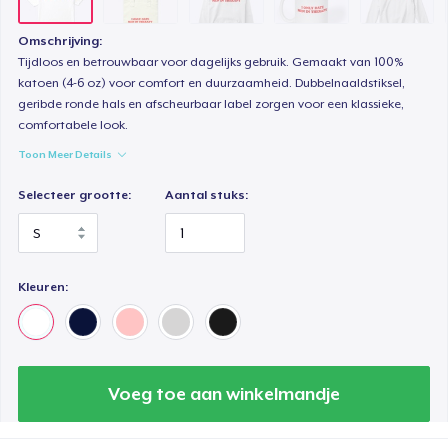
Classic Long Sleeve Tee
Omschrijving:
US$ 36,99
Tijdloos en betrouwbaar voor dagelijks gebruik. Gemaakt van 100%
katoen (4-6 oz) voor comfort en duurzaamheid. Dubbelnaaldstiksel,
geribde ronde hals en afscheurbaar label zorgen voor een klassieke,
comfortabele look.
Toon Meer Details
Selecteer grootte:
Aantal stuks:
Kleuren:
Voeg toe aan winkelmandje