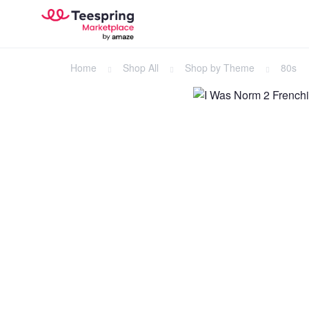
Home
Shop All
Shop by Theme
80s