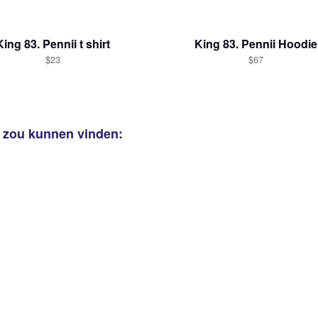
King 83. Pennii t shirt
King 83. Pennii Hoodie
aan
winkelwagen toegevoegd
$23
$67
Ga naar w
k zou kunnen vinden:
Ga door naar de
Doorgaan met w
Kassa