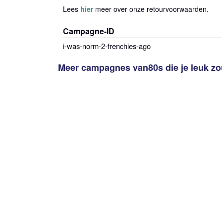
Lees
hier
meer over onze retourvoorwaarden.
Campagne-ID
i-was-norm-2-frenchies-ago
Meer campagnes van
80s
die je leuk z