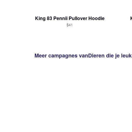
King 83 Pennii Pullover Hoodie
1
item 
$41
Meer campagnes van
Dieren
die je leu