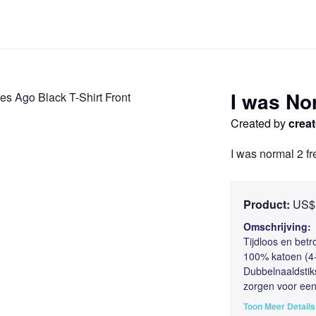
I was No
Created by
creat
I was normal 2 f
Doorgaan
Product:
US$ 
Omschrijving:
Tijdloos en bet
100% katoen (4-
Dubbelnaaldstik
zorgen voor een
Toon Meer Details