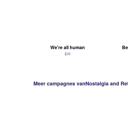
We're all human
Be
$36
Meer campagnes van
Nostalgia and Re