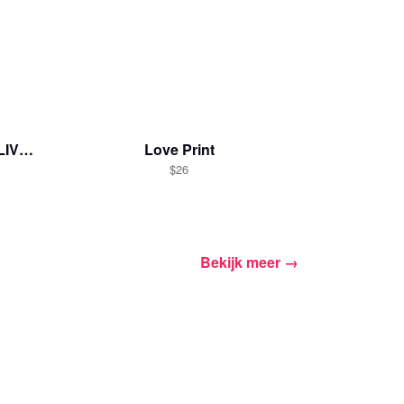
SCIENCE IS REAL, BLACK LIVES MATTER
Love Print
$26
Bekijk meer