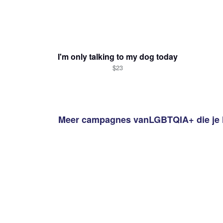
I'm only talking to my dog today
$23
Meer campagnes van
LGBTQIA+
die je