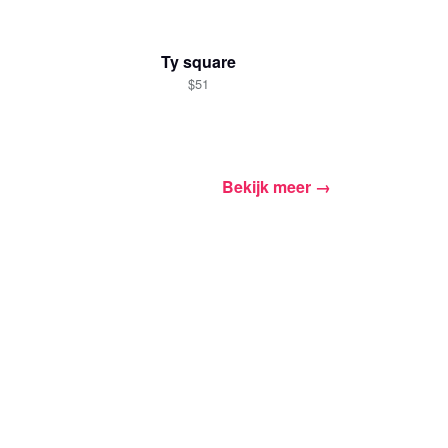
Ty square
$51
inkelwagen
Aantal
Bekijk meer
inkelen