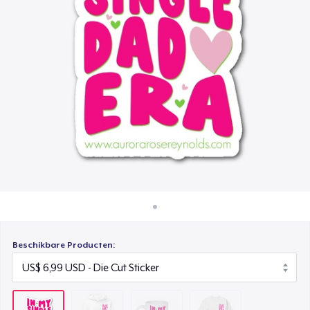
Hoe het werkt
Mug
Verkoop overal
US$ 15,99
Verkoop alles
Unisex Classic Crewneck Sweatshirt
US$ 32,99
Beschikbare Producten: