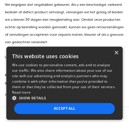
We begrijpen dat ongelukken gebeuren. Als u een beschadigd, verkeerd
bedrukt of defect product ontvangt, vervangen we het graag of bieden
we u binnen 30 dagen een terugbetaling aan. Omdat onze producten
echter op bestelling worden gemaakt, kunnen we geen retourzendingen
of omruilingen accepteren voor onjuiste maten, kleuren of als u gewoon
van gedachten verandert.
×
This website uses cookies
Lees
hier
meer over onze retourvoorwaarden.
We use cookies to personalise content, ads and to analyse
our traffic. We also share information about your use of our
Campagne-ID
site with our advertising and analytics partners who may
combine it with other information that you’ve provided to
independence-day-t-march-2025
them or that they’ve collected from your use of their services.
Read more
Rapporteer deze inhoud
SHOW DETAILS
ACCEPT ALL
Report this product
STRICTLY NECESSARY
PERFORMANCE