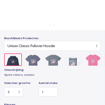
Hoe het werkt
Comfort Tee
Verkoop overal
Verkoop alles
Mug
Beschikbare Producten:
Women's Classic Tee
Classic Long Sleeve Tee
Omschrijving:
Ajuste clásico, unisexo
Next Level 3600 | Premium Ring-Spun Cotton T-Shirt
Selecteer grootte:
Aantal stuks:
Kleuren: