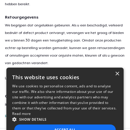
hebben bereikt.
Retourgegevens
We begrijpen dat ongelukken gebeuren. Als u een beschadigd, verkeerd
bedrukt of defect product ontvangt, vervangen we het graag of bieden
we u binnen 30 dagen een terugbetaling aan. Omdat onze producten
echter op bestelling worden gemaakt, kunnen we geen retourzendingen
of omruilingen accepteren voor onjuiste maten, kleuren of als u gewoon
van gedachten verandert.
×
This website uses cookies
Lees
hier
meer over onze retourvoorwaarden.
We use cookies to personalise content, ads and to analyse
our traffic. We also share information about your use of our
Campagne-ID
site with our advertising and analytics partners who may
combine it with other information that you’ve provided to
indoorsy-merch
them or that they’ve collected from your use of their services.
Read more
Rapporteer deze inhoud
SHOW DETAILS
ACCEPT ALL