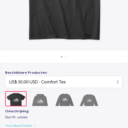
Hoe het werkt
Unisex Classic Crewneck Sweatshirt
Verkoop overal
US$ 40,00
Verkoop alles
Classic Long Sleeve Tee
US$ 35,00
Beschikbare Producten:
Omschrijving:
Dun fit, unisex
Toon Meer Details