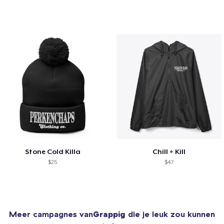
Stone Cold Killa
Chill + Kill
$25
$47
Meer campagnes van
Grappig
die je leuk zou kunnen