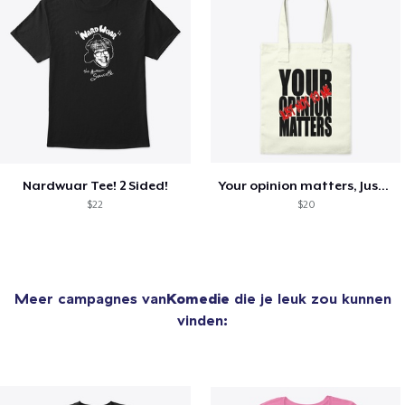
Nardwuar Tee! 2 Sided!
Your opinion matters, Just not to me!
$22
$20
Meer campagnes van
Komedie
die je leuk zou kunnen
vinden: