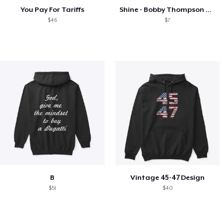
You Pay For Tariffs
Shine - Bobby Thompson Band Merch
$46
$7
B
Vintage 45-47 Design
$51
$40