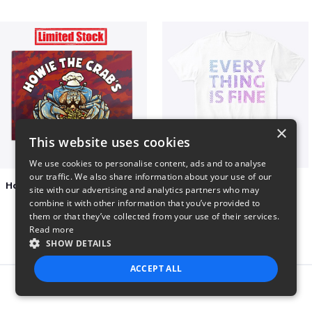
×
This website uses cookies
We use cookies to personalise content, ads and to analyse
our traffic. We also share information about your use of our
Happy Mouth Children's Book
EVERY THING IS FINE
site with our advertising and analytics partners who may
$15
$22
combine it with other information that you’ve provided to
them or that they’ve collected from your use of their services.
Read more
SHOW DETAILS
ACCEPT ALL
Report this product
STRICTLY NECESSARY
PERFORMANCE