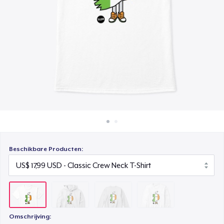
Hoe het werkt
Unisex Classic Crewneck Sweatshirt
Verkoop overal
US$ 26,99
Verkoop alles
Premium Long Sleeve Tee
US$ 22,99
Beschikbare Producten:
Omschrijving: