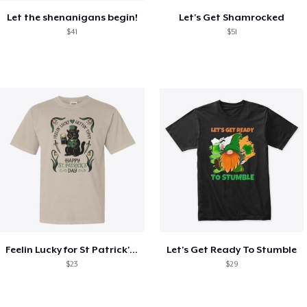
Let the shenanigans begin!
Let's Get Shamrocked
$41
$51
Feelin Lucky for St Patrick's Day
Let's Get Ready To Stumble
$23
$29