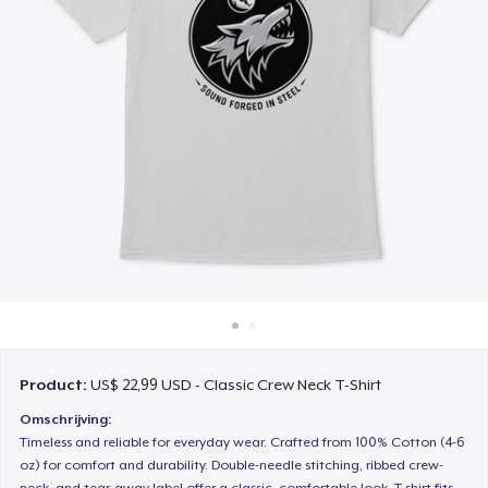
Hoe het werkt
Verkoop overal
Verkoop alles
Product:
US$ 22,99 USD - Classic Crew Neck T-Shirt
Omschrijving:
Timeless and reliable for everyday wear. Crafted from 100% Cotton (4-6
oz) for comfort and durability. Double-needle stitching, ribbed crew-
neck, and tear-away label offer a classic, comfortable look. T-shirt fits