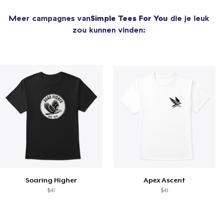
Meer campagnes van
Simple Tees For You
die je leuk
zou kunnen vinden:
Soaring Higher
Apex Ascent
$41
$41