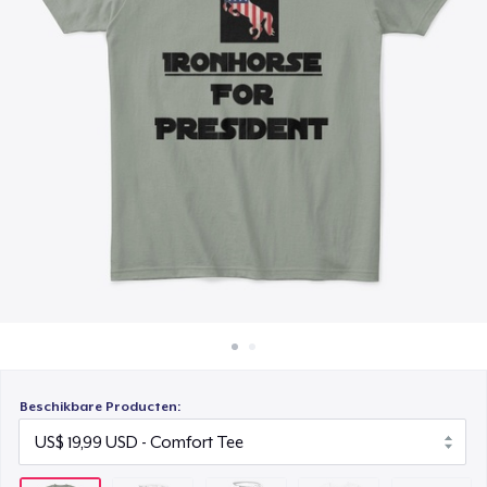
Hoe het werkt
Unisex Premium Pullover Hoodie
Verkoop overal
US$ 41,99
Verkoop alles
Women's Comfort Tee
US$ 18,99
Classic Long Sleeve Tee
US$ 21,99
Beschikbare Producten: