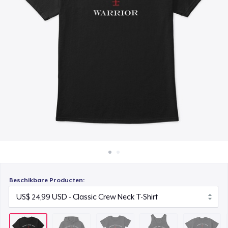
Hoe het werkt
Women's Comfort Tee
Verkoop overal
US$ 25,99
Verkoop alles
Classic Tank Top
US$ 21,99
Kids Premium Tee
US$ 21,99
Women's Flowy Tank Top
US$ 21,99
Next Level 3600 | Premium Ring-Spun Cotton T-Shirt
US$ 26,99
Beschikbare Producten: