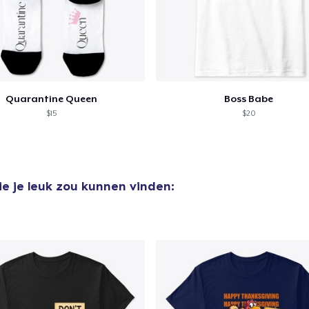
Quarantine Queen
Boss Babe
$15
$20
e je leuk zou kunnen vinden: