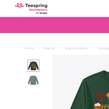
Home
Shop All
Shop by Holiday
Thanksg