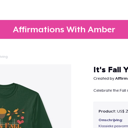
Affirmations With Amber
iving
Doorgaan
It's Fall Y
Created by
Affir
Celebrate the Fall 
Product:
US$ 2
Omschrijving:
Klassieke pasvorm