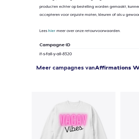
producten echter op bestelling worden gemaakt, kunne
accepteren voor onjuiste maten, kleuren of als u gewo
Lees
hier
meer over onze retourvoorwaarden.
Campagne-ID
it-s-fall-y-all-8320
Meer campagnes van
Affirmations 
1
item 
Ga 