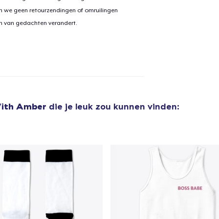
n we geen retourzendingen of omruilingen
on van gedachten verandert.
With Amber
die je leuk zou kunnen vinden:
aan
winkelwagen toegevoegd
Ga naar 
door naar de Kassa
Doorgaan met wi