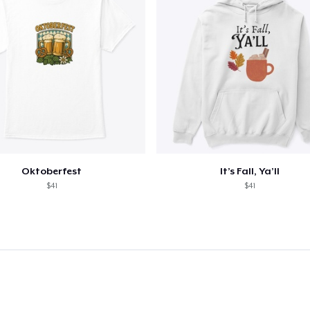
Oktoberfest
It’s Fall, Ya’ll
$41
$41