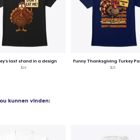
ey's last stand in a design
$26
$23
zou kunnen vinden: