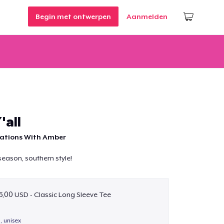
Begin met ontwerpen
Aanmelden
'all
mations With Amber
season, southern style!
5,00 USD - Classic Long Sleeve Tee
, unisex