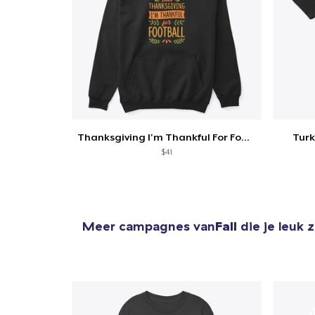
Thanksgiving I'm Thankful For Football
Turk
$41
Meer campagnes van
Fall
die je leuk 