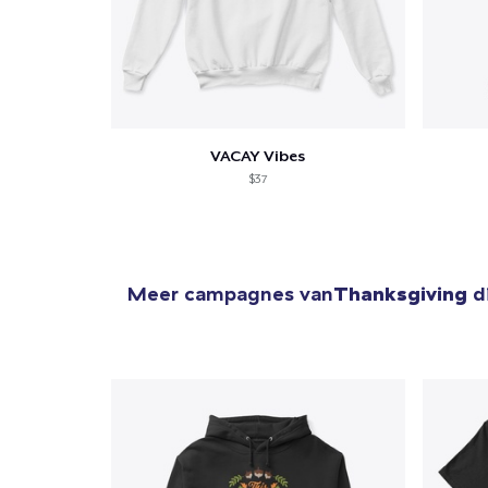
VACAY Vibes
$37
Meer campagnes van
Thanksgiving
di