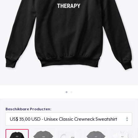
Hoe het werkt
Mug
Verkoop overal
US$ 15,00
Verkoop alles
Premium V-Neck Tee
US$ 25,00
Next Level 3600 | Premium Ring-Spun Cotton T-Shirt
US$ 25,00
Premium V-Neck Tee
US$ 27,94
Beschikbare Producten: