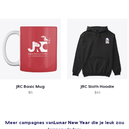
JRC Basic Mug
JRC Sloth Hoodie
$15
$40
Meer campagnes van
Lunar New Year
die je leuk zou