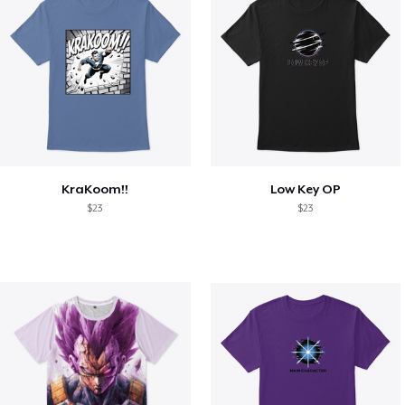
KraKoom!!
Low Key OP
$23
$23