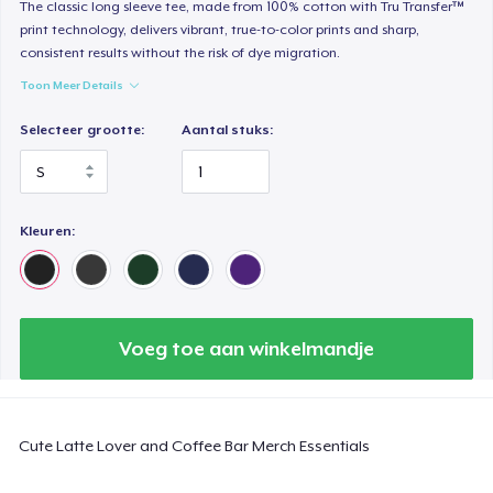
The classic long sleeve tee, made from 100% cotton with Tru Transfer™
print technology, delivers vibrant, true-to-color prints and sharp,
Heavy Tee
consistent results without the risk of dye migration.
US$ 44,99
Toon Meer Details
Tru Transfer Printed Classic Tee
Selecteer grootte:
Aantal stuks:
US$ 27,99
Comfort Colors 1717 | Classic Heavyweight T-Shirt
US$ 24,99
Kleuren:
Tru Transfer Unisex Crewneck Sweatshirt
US$ 40,99
Voeg toe aan winkelmandje
Classic Long Sleeve Tee
US$ 30,99
Cute Latte Lover and Coffee Bar Merch Essentials
Next Level 3600 | Premium Ring-Spun Cotton T-Shirt
US$ 24,99