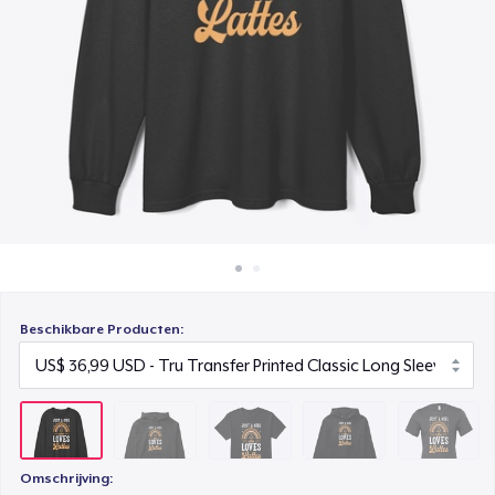
Hoe het werkt
Classic Crew Neck T-Shirt
Verkoop overal
US$ 22,99
Verkoop alles
Unisex Premium Pullover Hoodie
US$ 40,99
Bella Canvas 3001 | Classic Unisex Jersey T-Shirt
US$ 21,99
Comfort Tee
US$ 23,99
Beschikbare Producten:
Unisex Classic Crewneck Sweatshirt
US$ 32,99
Women's Classic Tee
US$ 23,99
Omschrijving: