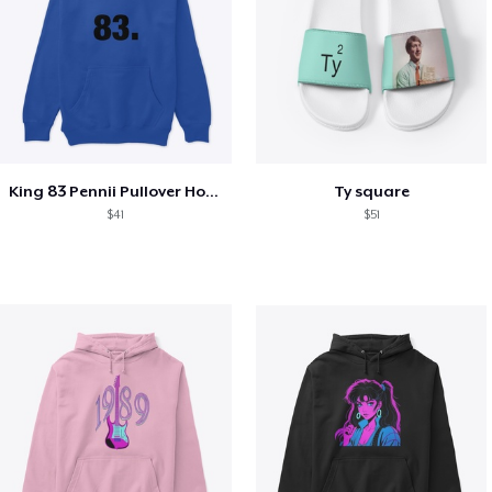
King 83 Pennii Pullover Hoodie
Ty square
$41
$51