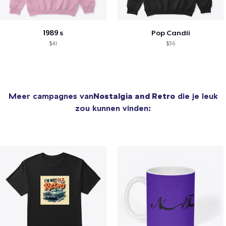
1989 s
Pop Candii
$41
$36
Meer campagnes van
Nostalgia and Retro
die je leuk
zou kunnen vinden: