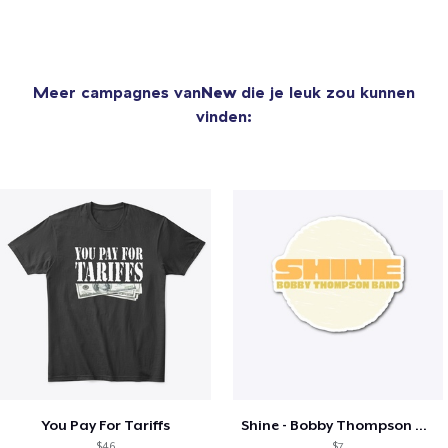
Meer campagnes van
New
die je leuk zou kunnen
vinden:
You Pay For Tariffs
Shine - Bobby Thompson Band Merch
$46
$7