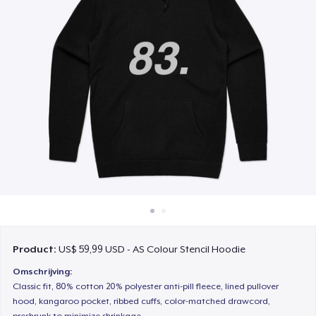
Hoe het werkt
Verkoop overal
Verkoop alles
Product:
US$ 59,99 USD - AS Colour Stencil Hoodie
Omschrijving:
Classic fit, 80% cotton 20% polyester anti-pill fleece, lined pullover
hood, kangaroo pocket, ribbed cuffs, color-matched drawcord,
preshrunk to minimize shrinkage