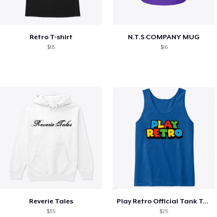
Retro T-shirt
N.T.S COMPANY MUG
$18
$16
Reverie Tales
Play Retro Official Tank Top
$35
$25