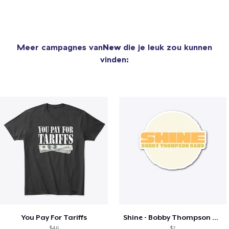
Meer campagnes van
New
die je leuk zou kunnen
vinden:
You Pay For Tariffs
Shine - Bobby Thompson Band Merch
$46
$7