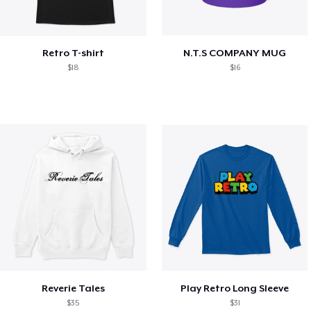
Retro T-shirt
N.T.S COMPANY MUG
$18
$16
Reverie Tales
Play Retro Long Sleeve
$35
$31