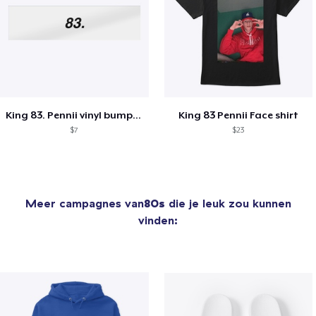
King 83. Pennii vinyl bumper sticker
King 83 Pennii Face shirt
$7
$23
Meer campagnes van
80s
die je leuk zou kunnen
vinden: