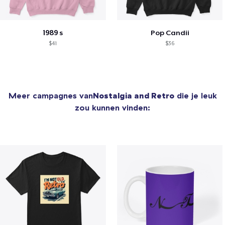
1989 s
Pop Candii
$41
$36
Meer campagnes van
Nostalgia and Retro
die je leuk
zou kunnen vinden: