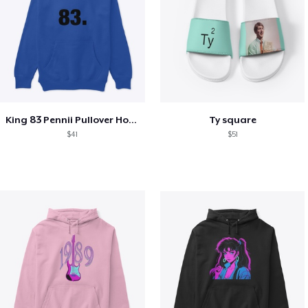
King 83 Pennii Pullover Hoodie
Ty square
$41
$51