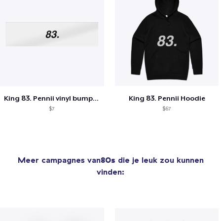
King 83. Pennii vinyl bumper sticker
King 83. Pennii Hoodie
$7
$67
Meer campagnes van
80s
die je leuk zou kunnen
vinden: