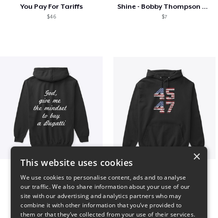
You Pay For Tariffs
Shine - Bobby Thompson Band Merch
$46
$7
×
This website uses cookies
B
Vintage 45-47 Design
We use cookies to personalise content, ads and to analyse
$51
$40
our traffic. We also share information about your use of our
site with our advertising and analytics partners who may
combine it with other information that you’ve provided to
them or that they’ve collected from your use of their services.