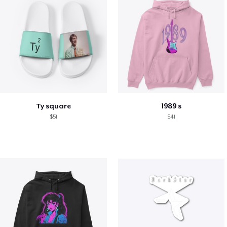
Ty square
1989 s
$51
$41