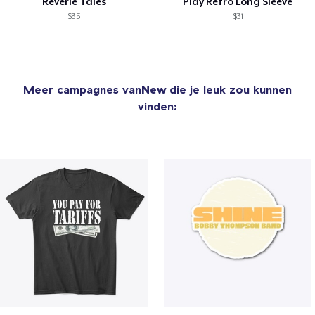
Reverie Tales
Play Retro Long Sleeve
$35
$31
Meer campagnes van
New
die je leuk zou kunnen
vinden: