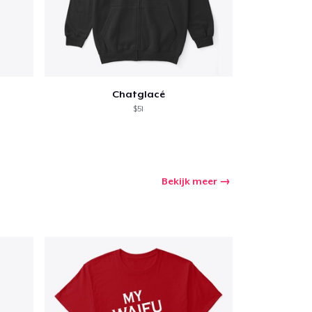
winkelwagen
Chatglacé
$51
Aantal
nkelen
Bekijk meer