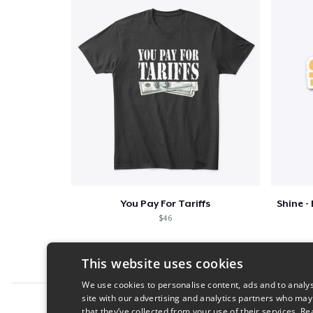
You Pay For Tariffs
$46
This website uses cookies
We use cookies to personalise content, ads and to analys
site with our advertising and analytics partners who may
Report this product
that they’ve collected from your use of their services.
Re