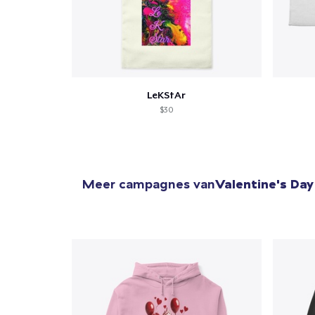
1
item 
LeKStAr
$30
Ga 
Meer campagnes van
Valentine's Day