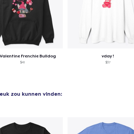
Valentine Frenchie Bulldog
vday !
$41
$37
leuk zou kunnen vinden: