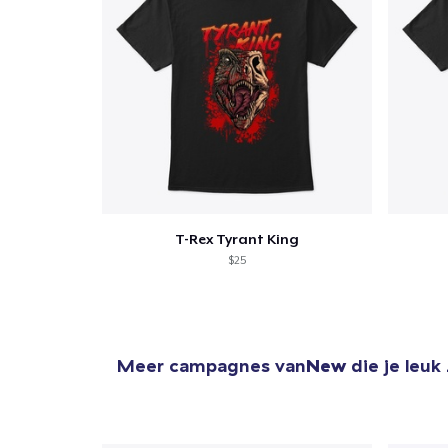
T-Rex Tyrant King
$25
Meer campagnes van
New
die je leuk