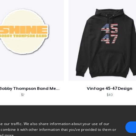
Shine - Bobby Thompson Band Merch
Vintage 45-47 Design
$7
$40
e our traffic. We also share information about your use of our
 combine it with other information that you’ve provided to them or
ad more