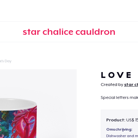
star chalice cauldron
e's Day
Doorgaan
L O V E
Created by
star c
Special letters mak
Product:
US$ 1
Omschrijving:
Dishwasher and m