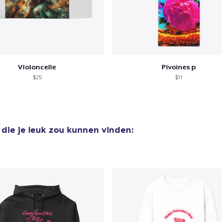
aan
winkelwagen toegevoegd
Ga naar 
Violoncelle
Pivoines p
$25
$71
door naar de Kassa
Doorgaan met wi
die je leuk zou kunnen vinden: