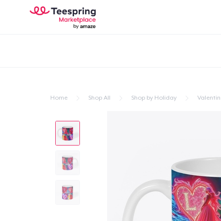
Home
Shop All
Shop by Holiday
Valentin