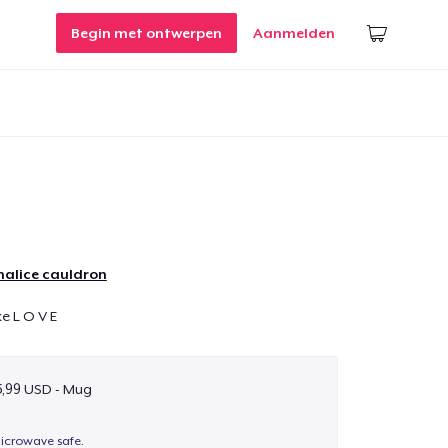
Begin met ontwerpen
Aanmelden
halice cauldron
e L O V E
5,99 USD - Mug
icrowave safe.