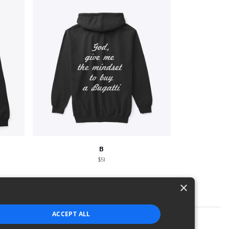
B
$51
×
ACCEPT ALL