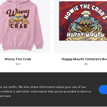
Winny The Crab
Happy Mouth Children's B
$40
$15
e our traffic. We also share information about your use of our
 combine it with other information that you’ve provided to them or
ad more