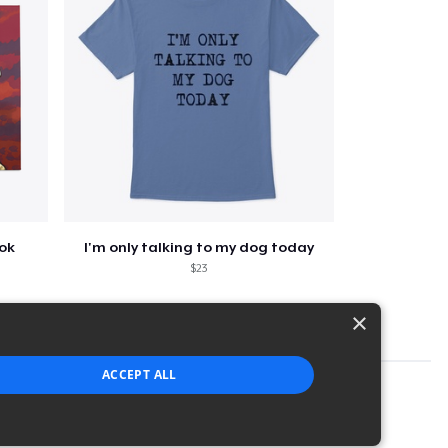
ook
I'm only talking to my dog today
$23
×
ACCEPT ALL