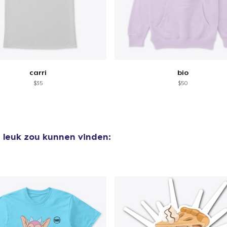
carri
bio
$35
$50
e leuk zou kunnen vinden: