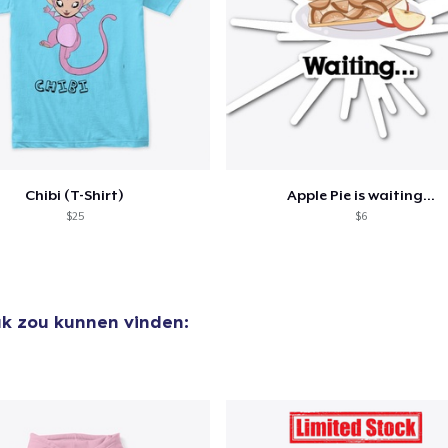
Chibi (T-Shirt)
Apple Pie is waiting...
$25
$6
uk zou kunnen vinden: