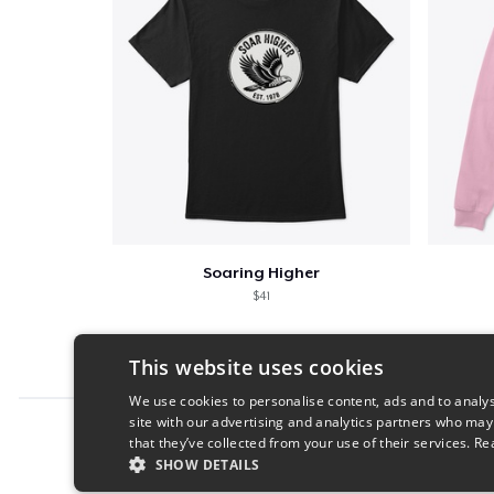
Soaring Higher
$41
This website uses cookies
We use cookies to personalise content, ads and to analys
site with our advertising and analytics partners who may
Report this product
that they’ve collected from your use of their services.
Re
SHOW DETAILS