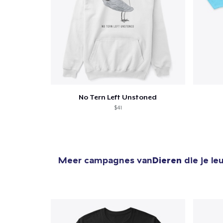
No Tern Left Unstoned
$41
Meer campagnes van
Dieren
die je le