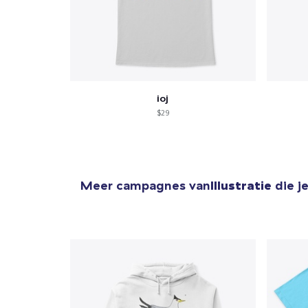
ioj
$29
Meer campagnes van
Illustratie
die j