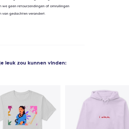
n we geen retourzendingen of omruilingen
on van gedachten verandert.
je leuk zou kunnen vinden:
aan
winkelwagen toegevoegd
Ga naar 
door naar de Kassa
Doorgaan met wi