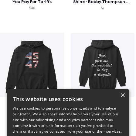
You Pay For Tariffs
Shine - Bobby Thompson Band Merch
$46
$7
×
This website uses cookies
Vintage 45-47 Design
B
We use cookies to personalise content, ads and to analyse
$40
$51
our traffic. We also share information about your use of our
site with our advertising and analytics partners who may
combine it with other information that you’ve provided to
them or that they’ve collected from your use of their services.