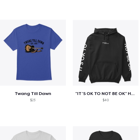
Twang Till Dawn
"IT'S OK TO NOT BE OK" Hoodie (BP LOGO)
$23
$40