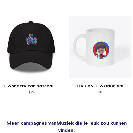
DJ WonderRican Baseball Cap
TITI RICAN DJ WONDERRICAN COFFEE MUG
$35
$17
Meer campagnes van
Muziek
die je leuk zou kunnen
vinden: