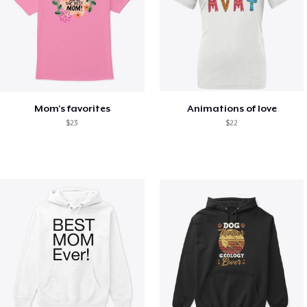
Mom's favorites
Animations of love
$23
$22