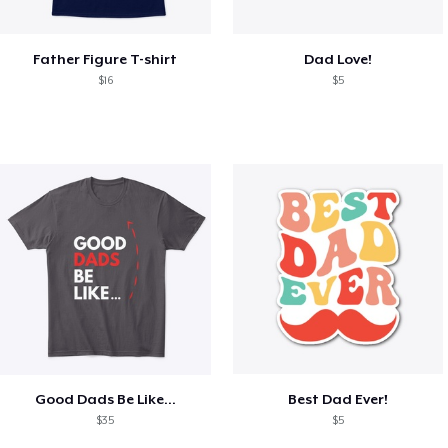
Father Figure T-shirt
Dad Love!
$16
$5
Good Dads Be Like...
Best Dad Ever!
$35
$5