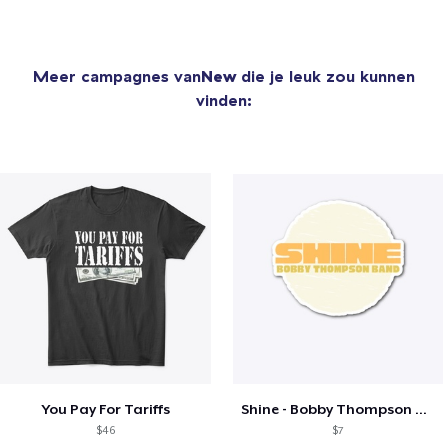
Meer campagnes van
New
die je leuk zou kunnen
vinden:
You Pay For Tariffs
Shine - Bobby Thompson Band Merch
$46
$7