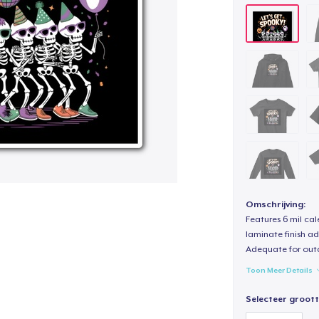
Omschrijving:
Features 6 mil cal
laminate finish ad
Adequate for out
Toon Meer Details
Selecteer groott