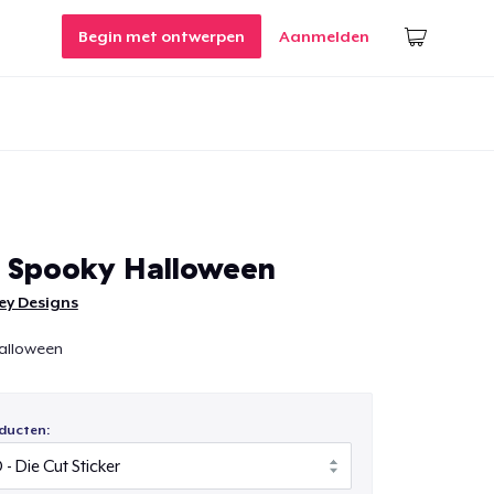
Begin met ontwerpen
Aanmelden
t Spooky Halloween
ey Designs
Halloween
ducten: