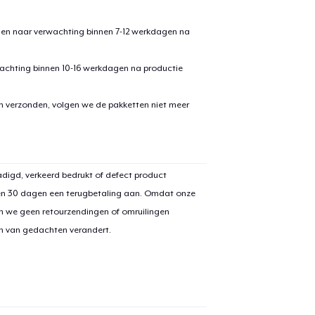
den naar verwachting binnen 7-12 werkdagen na
achting binnen 10-16 werkdagen na productie
en verzonden, volgen we de pakketten niet meer
aan
winkelwagen toegevoegd
Ga naar 
digd, verkeerd bedrukt of defect product
en 30 dagen een terugbetaling aan. Omdat onze
n we geen retourzendingen of omruilingen
on van gedachten verandert.
door naar de Kassa
Doorgaan met wi
Die Cut Sticker
US$ 6,99