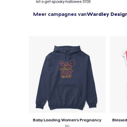
let-s-get-spooky-hallowee-3703
Meer campagnes van
Wardley Desig
Baby Loading Women's Pregnancy
$41