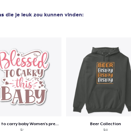
Tru Transfer Printed Classic Long Sleeve Tee
US$ 32,99
ns
die je leuk zou kunnen vinden:
Unisex Classic Pullover Hoodie
US$ 40,99
Classic Crew Neck T-Shirt
US$ 26,99
Unisex Premium Pullover Hoodie
US$ 40,99
Comfort Tee
US$ 23,99
Mug
US$ 15,99
Blessed to carry baby Women's pregnancy
Beer Collection
$7
$41