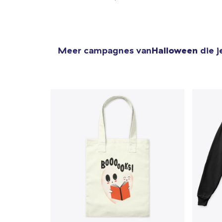
Meer campagnes van
Halloween
die j