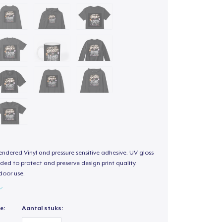
endered Vinyl and pressure sensitive adhesive. UV gloss
ded to protect and preserve design print quality.
door use.
e:
Aantal stuks: