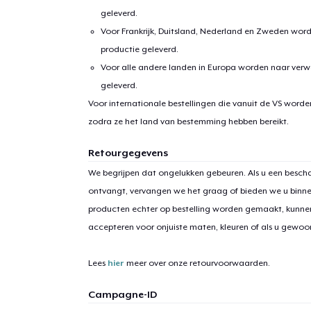
geleverd.
Voor Frankrijk, Duitsland, Nederland en Zweden wor
productie geleverd.
Voor alle andere landen in Europa worden naar verw
geleverd.
Voor internationale bestellingen die vanuit de VS word
zodra ze het land van bestemming hebben bereikt.
1
item 
Retourgegevens
We begrijpen dat ongelukken gebeuren. Als u een bescha
ontvangt, vervangen we het graag of bieden we u binn
producten echter op bestelling worden gemaakt, kunne
accepteren voor onjuiste maten, kleuren of als u gewo
Ga 
Lees
hier
meer over onze retourvoorwaarden.
Campagne-ID