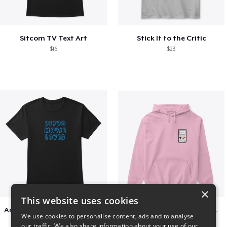
Sitcom TV Text Art
Stick It to the Critic
$16
$23
×
This website uses cookies
Amazing Retro Classic T-Shirt
Persian Cat watching Cats TV
We use cookies to personalise content, ads and to analyse
$25
$7
our traffic. We also share information about your use of our