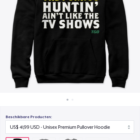
Hoe het werkt
Women's Comfort Tee
Verkoop overal
US$ 19,99
Verkoop alles
Classic Long Sleeve Tee
US$ 24,99
Beschikbare Producten: