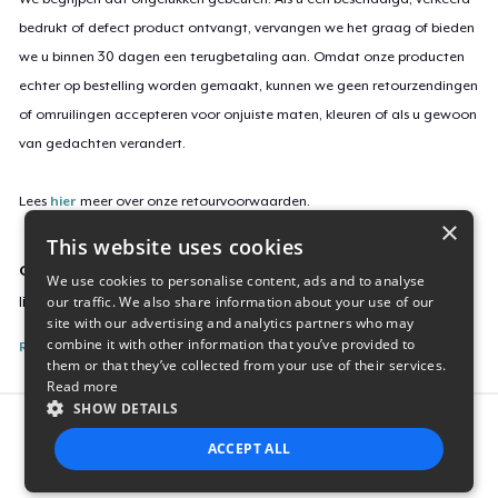
bedrukt of defect product ontvangt, vervangen we het graag of bieden
we u binnen 30 dagen een terugbetaling aan. Omdat onze producten
echter op bestelling worden gemaakt, kunnen we geen retourzendingen
of omruilingen accepteren voor onjuiste maten, kleuren of als u gewoon
van gedachten verandert.
Lees
hier
meer over onze retourvoorwaarden.
×
This website uses cookies
Campagne-ID
We use cookies to personalise content, ads and to analyse
our traffic. We also share information about your use of our
lift-heavy-uzaki
site with our advertising and analytics partners who may
combine it with other information that you’ve provided to
Rapporteer deze inhoud
them or that they’ve collected from your use of their services.
Read more
SHOW DETAILS
Report this product
ACCEPT ALL