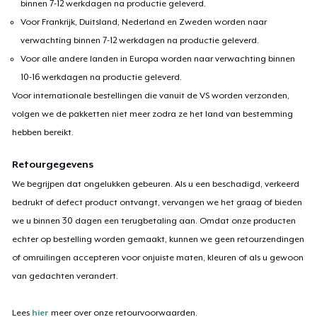
binnen 7-12 werkdagen na productie geleverd.
Voor Frankrijk, Duitsland, Nederland en Zweden worden naar
Classic Long Sleeve Tee
verwachting binnen 7-12 werkdagen na productie geleverd.
US$ 25,99
Voor alle andere landen in Europa worden naar verwachting binnen
10-16 werkdagen na productie geleverd.
Eco Unisex Tee
Voor internationale bestellingen die vanuit de VS worden verzonden,
US$ 27,99
volgen we de pakketten niet meer zodra ze het land van bestemming
hebben bereikt.
Next Level 3600 | Premium Ring-Spun Cotton T-Shirt
US$ 23,99
Retourgegevens
We begrijpen dat ongelukken gebeuren. Als u een beschadigd, verkeerd
Premium V-Neck Tee
bedrukt of defect product ontvangt, vervangen we het graag of bieden
US$ 24,26
we u binnen 30 dagen een terugbetaling aan. Omdat onze producten
echter op bestelling worden gemaakt, kunnen we geen retourzendingen
of omruilingen accepteren voor onjuiste maten, kleuren of als u gewoon
van gedachten verandert.
Lees
hier
meer over onze retourvoorwaarden.