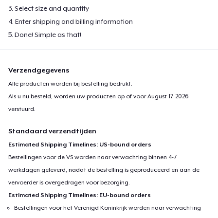
3. Select size and quantity
Classic Tank Top
4. Enter shipping and billing information
US$ 21,99
5. Done! Simple as that!
Kids Premium Tee
US$ 18,99
Verzendgegevens
Alle producten worden bij bestelling bedrukt.
Women's Flowy Tank Top
Als u nu besteld, worden uw producten op of voor
August 17, 2026
US$ 26,99
verstuurd.
Standaard verzendtijden
Premium Tank Top
US$ 22,99
Estimated Shipping Timelines: US-bound orders
Bestellingen voor de VS worden naar verwachting binnen 4-7
Women's Boyfriend Tee
werkdagen geleverd, nadat de bestelling is geproduceerd en aan de
US$ 23,99
vervoerder is overgedragen voor bezorging.
Estimated Shipping Timelines: EU-bound orders
Baby Premium Onesie
Bestellingen voor het Verenigd Koninkrijk worden naar verwachting
US$ 18,99