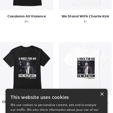
Condemn All Violence
We Stand With Charlie Kirk
$41
$7
×
This website uses cookies
Charlie Kirk A Voice For His Generation
Charlie Kirk A Voice For His Generation
We use cookies to personalise content, ads and to analyse
$41
$7
our traffic. We also share information about your use of our