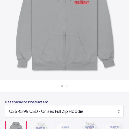
Hoe het werkt
Classic Crew Neck T-Shirt
Verkoop overal
US$ 21,99
Verkoop alles
Unisex Premium Pullover Hoodie
US$ 44,99
Triblend Tee
US$ 25,99
Comfort Tee
US$ 22,99
Mug
US$ 14,99
Beschikbare Producten:
Unisex Classic Crewneck Sweatshirt
US$ 33,99