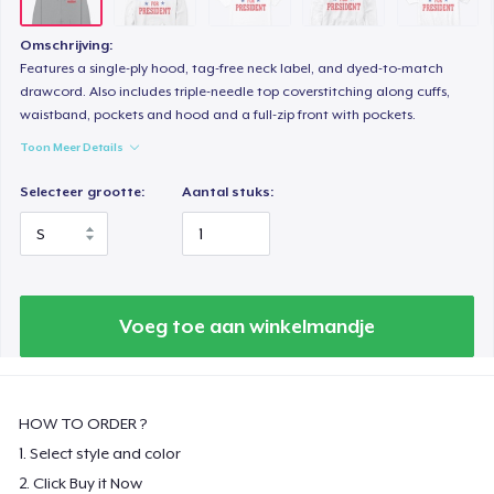
Kids Classic Pullover Hoodie
Omschrijving:
US$ 33,99
Features a single-ply hood, tag-free neck label, and dyed-to-match
drawcord. Also includes triple-needle top coverstitching along cuffs,
waistband, pockets and hood and a full-zip front with pockets.
Women's Classic Tee
US$ 21,99
Toon Meer Details
Selecteer grootte:
Aantal stuks:
Premium V-Neck Tee
US$ 23,99
Women's Premium V-Neck Tee
US$ 23,99
Voeg toe aan winkelmandje
Premium Long Sleeve Tee
US$ 26,99
HOW TO ORDER ?
1. Select style and color
Women's Comfort Tee
US$ 22,99
2. Click Buy it Now